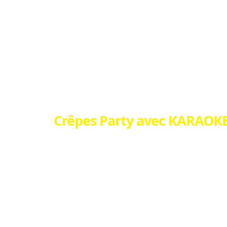
Crêpes Party avec KARAOKE
Notre devise ?
Que vous soyez spécialiste en crê
détendre avec vos amis (es) ou en 
une fois de plus cette devise expl
manifestation.
Plus de 300 crêpes accompagnées 