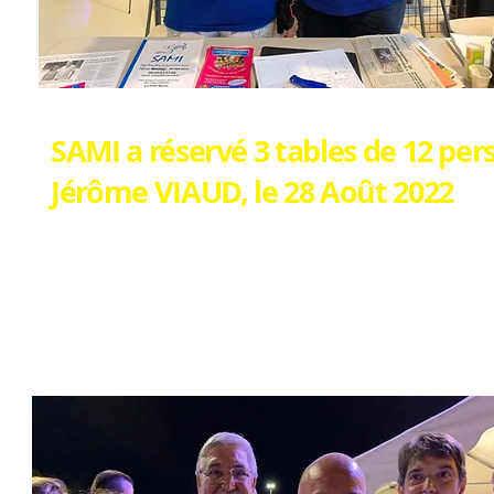
SAMI a réservé 3 tables de 12 per
Jérôme VIAUD, le 28 Août 2022
Quelle belle soirée ! Et toujours cet accueil t
L'occasion de rencontrer beaucoup d'Elus (es)
SAMI Jeunes