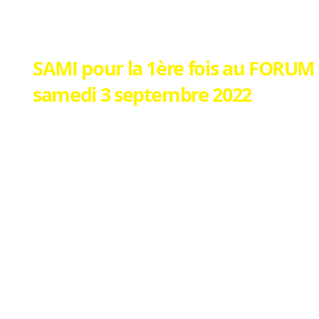
SAMI pour la 1ère fois au FORUM
samedi 3 septembre 2022
Autant le dire tout de suite, ce fut un VIF SU
Puisque nous ne souhaitons pas faire le Foru
fois, nous étions cachés dans un coin où pers
J'ai voulu faire celui de la Vallée de la Siag
dont le Responsable est Christian FAUCHEU
Nous avons été placé juste à l'entrée.
Beaucoup de visiteurs étaient étonnés de la q