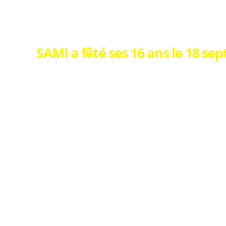
SAMI a fêté ses 16 ans le 18 se
Quelle encore une fois nous étions compl
Après le traditionnel café- gâteaux pour ac
Un diaporama retraçant les 16 ans de SAM
Nouveauté cette année, au lieu de repren
voulu classer ce diaporama par rubrique, 
depuis ces 16 années
C'est avec un immense plaisir que nous av
du Pays de Grasse, après ces longs mois 