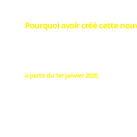
Pourquoi avoir créé cette nouv
A la demande des utilisateurs du site, n
pour mettre les commentaires, les photo
Une façon de vous faire vivre ou revivre 
à partir du 1er janvier 2020
,
et ainsi montrer l'ambiance chaleureus