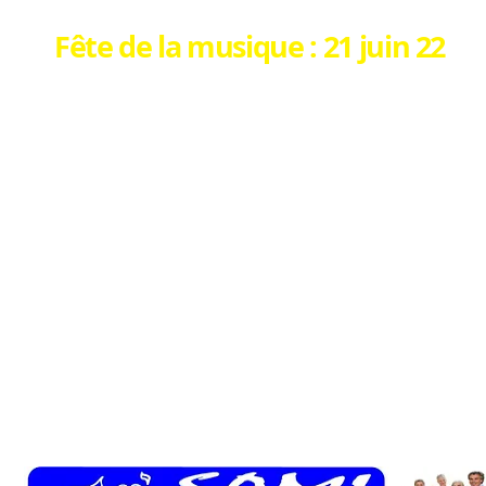
Fête de la musique : 21 juin 22
Après plusieurs années sans faire la fête de 
En 2019, inauguration de l'Antenne SAMI à Gra
En 2020 et 2021, à cause du COVID
Pour la 1ère année à Grasse, nous avons org
SAMI de s'intégrer aux manifestations organis
Un peu plus de trente participants et surtou
cette fête.
C'était l'objectif de SAMI, en développant des
Merci à toutes les personnes qui ont participe
Merci à Elodie ATLANTIS et Fred CHARBY, no
et à Maria, notre nouvelle danseuse orienta